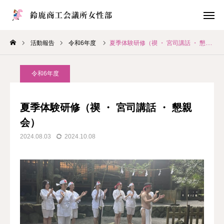
活動報告
令和6年度
夏季体験研修（禊 ・ 宮司講話 ・ 懇親会）
会員 募集
令和6年度
お問い合わせ
アクセス
夏季体験研修（禊 ・ 宮司講話 ・ 懇親
ホーム
会）
2024.08.03
2024.10.08
鈴鹿WEGについて
お知らせ
活動報告
会員紹介