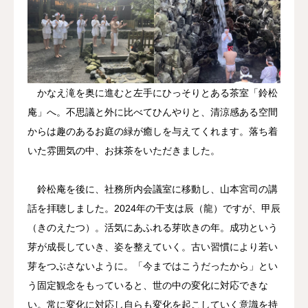
かなえ滝を奥に進むと左手にひっそりとある茶室「鈴松
庵」へ。不思議と外に比べてひんやりと、清涼感ある空間
からは趣のあるお庭の緑が癒しを与えてくれます。落ち着
いた雰囲気の中、お抹茶をいただきました。
鈴松庵を後に、社務所内会議室に移動し、山本宮司の講
話を拝聴しました。2024年の干支は辰（龍）ですが、甲辰
（きのえたつ）。活気にあふれる芽吹きの年。成功という
芽が成長していき、姿を整えていく。古い習慣により若い
芽をつぶさないように。「今まではこうだったから」とい
う固定観念をもっていると、世の中の変化に対応できな
い。常に変化に対応し自らも変化を起こしていく意識を持